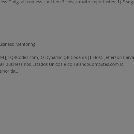
ess O digital business card tem 3 coisas muito importantes: 1) É seg
Business Mentoring
 [JTQRCodes.com] O Dynamic QR Code da JT Host: Jefferson Carva
Small Business nos Estados Unidos e do FalandoComputes.com O
hor da...