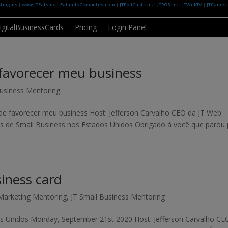
ting.us
|
www.JTEats.us
|
FalandoComputes.com
|
JTPodCasts.us
|
JTPOS.us
|
JTWebTV
|
JTCamer
DigitalBusinessCards
Pricing
Login Panel
avorecer meu business
Business Mentoring
e favorecer meu business Host: Jefferson Carvalho CEO da JT Web
os de Small Business nos Estados Unidos Obrigado à você que parou 
siness card
 Marketing Mentoring
,
JT Small Business Mentoring
os Unidos Monday, September 21st 2020 Host: Jefferson Carvalho CE