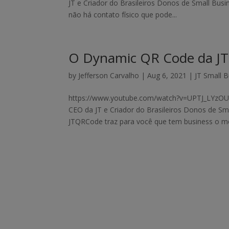
JT e Criador do Brasileiros Donos de Small Busin
não há contato físico que pode...
O Dynamic QR Code da JT
by
Jefferson Carvalho
|
Aug 6, 2021
|
JT Small 
https://www.youtube.com/watch?v=UPTJ_LYzOUM
CEO da JT e Criador do Brasileiros Donos de 
JTQRCode traz para você que tem business o mel