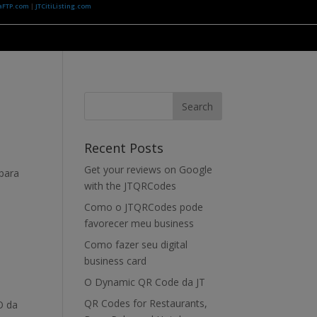
aFTP.com
|
JTCitiListing.com
Recent Posts
Get your reviews on Google
para
with the JTQRCodes
Como o JTQRCodes pode
favorecer meu business
Como fazer seu digital
business card
O Dynamic QR Code da JT
QR Codes for Restaurants,
O da