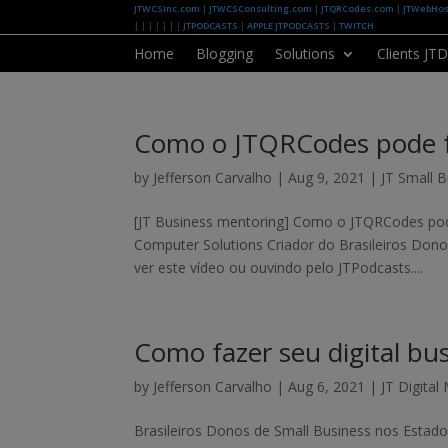
JTWCSInc.com
|
JTWCSConsulting.com
|
JTQRCodes.com
|
JTWebHos
| | | | | | |
JTPODCASTS
|
APPLE JTPODCASTS
|
TWITCH
Home
Blogging
Solutions
Clients JT
Como o JTQRCodes pode f
by
Jefferson Carvalho
|
Aug 9, 2021
|
JT Small 
[JT Business mentoring] Como o JTQRCodes pod
Computer Solutions Criador do Brasileiros Don
ver este vídeo ou ouvindo pelo JTPodcasts....
Como fazer seu digital bu
by
Jefferson Carvalho
|
Aug 6, 2021
|
JT Digital
Brasileiros Donos de Small Business nos Estad